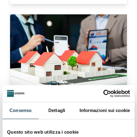
investimento comporta dei rischi da conoscere e
gestire consapevolmente.
20 MAR 2025
Consenso
Dettagli
Informazioni sui cookie
Mercato immobiliare 2025:
previsioni, trend e opportunità
Questo sito web utilizza i cookie