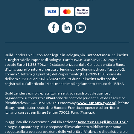
Facebook
Linkedin
Youtube
Build Lenders S.r.l. - con sede legale in Bologna, via Santo Stefano n. 11, iscritta
al Registro delle Imprese di Bologna, Partita IVA n. 03874891207, capitale
sociale Euro 11.383,70 i.v. – è stata autorizzata dalla Consob, sentita la Banca
d'Italia, quale fornitore di servizi di lending crowdfunding di cui all'articolo 2,
comma 1, lettera (a), punto (i) del Regolamento (UE) 2020/1503, come da
delibera n. 23191 del 10/07/2024 e risulta dunque iscritta nell'apposito
registro
di cui all'articolo 14 del medesimo Regolamento, tenuto dall'ESMA.
Build Lenders è, inoltre, iscritta nel relativo registro quale agente di
pagamento (autorizzato dall'Autorité de contrôle prudentiel et de résolution,
identificativo REGAFI n.90941) di Lemonway (
www.lemonway.com
), istituto
di pagamento autorizzato dalla Banca di Francia ad operare sul territorio
italiano, con sede in 8, rue Sentier 75002, Paris (Francia).
In aggiunta alle avvertenze di cui alla sezione "
Avvertenze agli investitori
"
si segnala quanto segue. Le proposte di investimento pubblicate non sono
soggette alla previa approvazione delle Autorità di Vigilanza o di qualsiasi altro