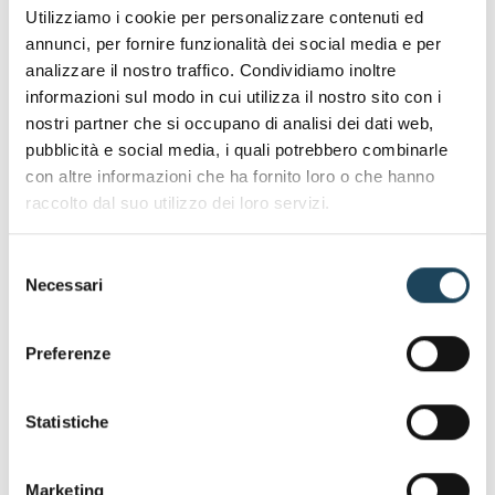
di crowdfunding
Utilizziamo i cookie per personalizzare contenuti ed
Il mercato immobiliare 2025 mostra trend di
annunci, per fornire funzionalità dei social media e per
sostenibilità, riqualificazione urbana e
analizzare il nostro traffico. Condividiamo inoltre
digitalizzazione. Il crowdfunding immobiliare offre
informazioni sul modo in cui utilizza il nostro sito con i
nuove opportunità d'investimento accessibili a
nostri partner che si occupano di analisi dei dati web,
tutti, con Build Lenders che garantisce selezione
pubblicità e social media, i quali potrebbero combinarle
rigorosa dei progetti.
con altre informazioni che ha fornito loro o che hanno
raccolto dal suo utilizzo dei loro servizi.
Selezione
Necessari
del
consenso
Preferenze
Statistiche
Marketing
06 FEB 2025