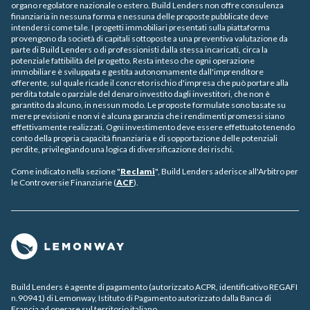
organo regolatore nazionale o estero. Build Lenders non offre consulenza
finanziaria in nessuna forma e nessuna delle proposte pubblicate deve
intendersi come tale. I progetti immobiliari presentati sulla piattaforma
provengono da società di capitali sottoposte a una preventiva valutazione da
parte di Build Lenders o di professionisti dalla stessa incaricati, circa la
potenziale fattibilità del progetto. Resta inteso che ogni operazione
immobiliare è sviluppata e gestita autonomamente dall'imprenditore
offerente, sul quale ricade il concreto rischio d'impresa che può portare alla
perdita totale o parziale del denaro investito dagli investitori, che non è
garantito da alcuno, in nessun modo. Le proposte formulate sono basate su
mere previsioni e non vi è alcuna garanzia che i rendimenti promessi siano
effettivamente realizzati. Ogni investimento deve essere effettuato tenendo
conto della propria capacità finanziaria e di sopportazione delle potenziali
perdite, privilegiando una logica di diversificazione dei rischi.
Come indicato nella sezione "
Reclami
", Build Lenders aderisce all'Arbitro per
le Controversie Finanziarie (
ACF
).
Build Lenders è agente di pagamento (autorizzato ACPR, identificativo REGAFI
n.90941) di Lemonway, Istituto di Pagamento autorizzato dalla Banca di
Francia ad operare sul territorio italiano.